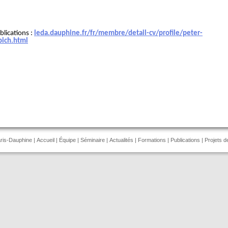
blications :
leda.dauphine.fr/fr/membre/detail-cv/profile/peter-
bich.html
aris-Dauphine |
Accueil
|
Équipe
|
Séminaire
|
Actualités
|
Formations
|
Publications
|
Projets d