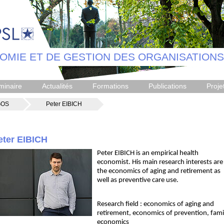
OMIE ET DE GESTION DES ORGANISATIONS
minaire
Actualités
Formations
Publications
Proje
GOS
Peter EIBICH
eter EIBICH
Peter EIBICH is an empirical health
economist. His main research interests are
the economics of aging and retirement as
well as preventive care use.
Research field : economics of aging and
retirement, economics of prevention, fami
economics