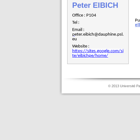
Peter EIBICH
Office : P104
Pu
Tel :
ei
Email :
p
eter.eibich@dauphine.psl.
eu
Website :
https://sites.google.com/si
te/eibichpe/home/
© 2013 Université P